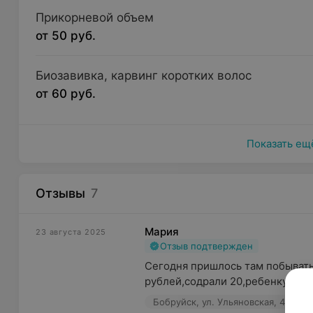
Прикорневой объем
от 50 руб.
Биозавивка, карвинг коротких волос
от 60 руб.
Показать ещ
Отзывы
7
Мария
23 августа 2025
Отзыв подтвержден
Сегодня пришлось там побывать,
рублей,содрали 20,ребенку подс
Бобруйск, ул. Ульяновская, 49
П