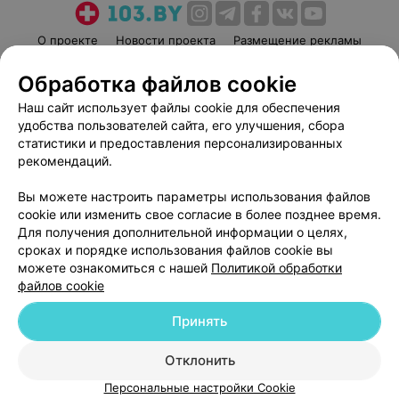
от 80 руб.
от 90 руб.
О проекте
Новости проекта
Размещение рекламы
Медицинский маркетинг
Публичный договор
Мелирование +
Мелирование +
Обработка файлов cookie
тонирование
тонирование длинных
Пользовательское соглашение
Способы оплаты
удлиненных волос
волос
Наш сайт использует файлы cookie для обеспечения
Вакансии
Партнеры
удобства пользователей сайта, его улучшения, сбора
от 110 руб.
от 130 руб.
Написать руководителю 103.by
статистики и предоставления персонализированных
рекомендаций.
Написать в поддержку
Персональные настройки cookie
Мелирование +
Мелирование Аиртач с
Вы можете настроить параметры использования файлов
тонирование очень
тонированием длинных
cookie или изменить свое согласие в более позднее время.
Обработка персональных данных
длинных волос
волос
Для получения дополнительной информации о целях,
сроках и порядке использования файлов cookie вы
от 150 руб.
от 180 руб.
можете ознакомиться с нашей
Политикой обработки
файлов cookie
Мелирование Аиртач с
Рельефные техники
Принять
тонированием очень
(Шатуш, Балаяж) с
© 2026 ООО «Артокс Лаб», УНП 191700409
| 220012, Республика Беларусь,
длинных волос
тонированием длинных
г. Минск, улица Толбухина, 2, пом. 16 | help@103.by
Отклонить
волос
Персональные настройки Cookie
Служба поддержки
+375 291212755