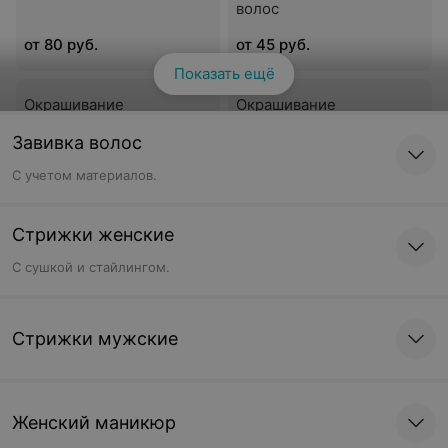
волос
от 80 руб.
от 45 руб.
Показать ещё
Окрашивание
Окрашивание
безаммиачное средних
безаммиачное
Завивка волос
волос
удлиненных волос
С учетом материалов.
от 55 руб.
от 65 руб.
Стрижки женские
Окрашивание
Окрашивание
безаммиачное длинных
безаммиачное очень
C сушкой и стайлингом.
волос
длинных волос
от 75 руб.
от 85 руб.
Стрижки мужские
Окрашивание
Окрашивание
тоталблонд коротких
тоталблонд средних
волос
волос
Женский маникюр