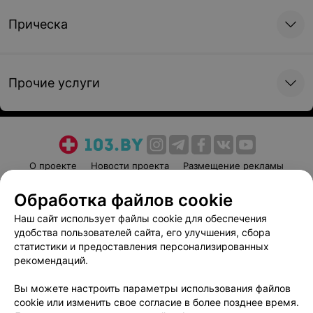
Прическа
Прочие услуги
О проекте
Новости проекта
Размещение рекламы
Медицинский маркетинг
Публичный договор
Обработка файлов cookie
Пользовательское соглашение
Способы оплаты
Наш сайт использует файлы cookie для обеспечения
Вакансии
Партнеры
удобства пользователей сайта, его улучшения, сбора
Написать руководителю 103.by
статистики и предоставления персонализированных
рекомендаций.
Написать в поддержку
Персональные настройки cookie
Вы можете настроить параметры использования файлов
cookie или изменить свое согласие в более позднее время.
Обработка персональных данных