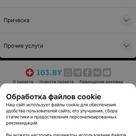
Прическа
Прочие услуги
О проекте
Новости проекта
Размещение рекламы
Медицинский маркетинг
Публичный договор
Обработка файлов cookie
Пользовательское соглашение
Способы оплаты
Наш сайт использует файлы cookie для обеспечения
Вакансии
Партнеры
удобства пользователей сайта, его улучшения, сбора
Написать руководителю 103.by
статистики и предоставления персонализированных
рекомендаций.
Написать в поддержку
Персональные настройки cookie
Вы можете настроить параметры использования файлов