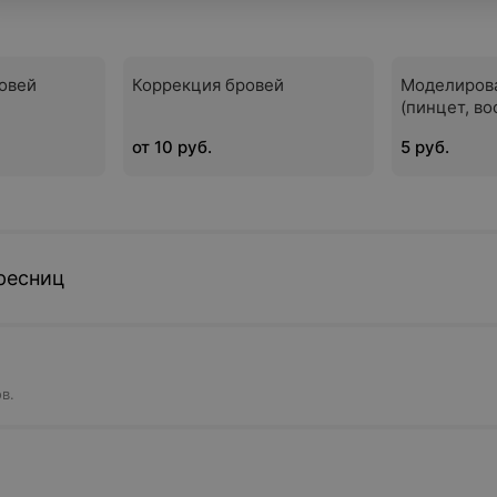
овей
Коррекция бровей
Моделиров
(пинцет, во
от 10 руб.
5 руб.
ресниц
в.