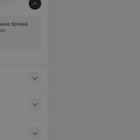
ание бровей
ск)