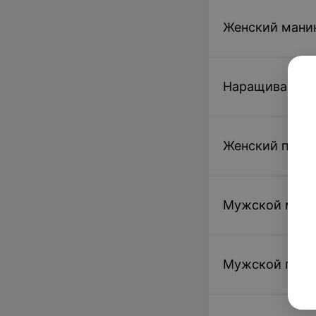
Женский мани
Наращивание 
Женский педи
Мужской ман
Мужской пед