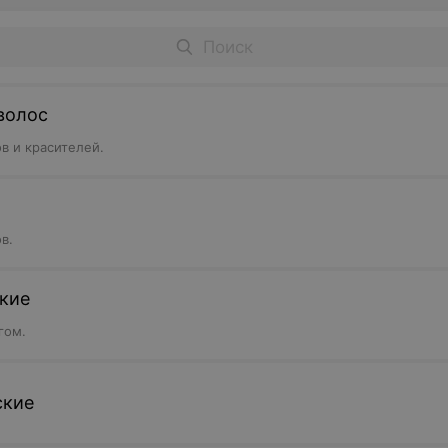
волос
в и красителей.
в.
кие
гом.
ские