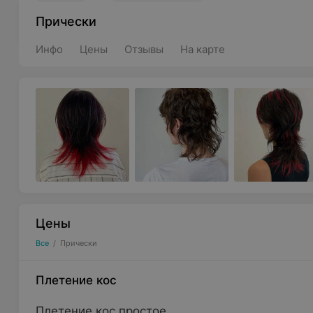
Прически
Инфо
Цены
Отзывы
На карте
Цены
Все
/
Прически
Плетение кос
Плетение кос простое