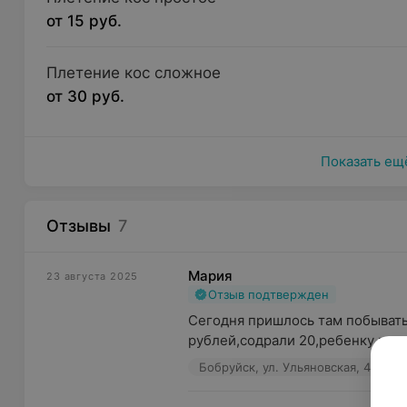
от 15 руб.
Плетение кос сложное
от 30 руб.
Показать ещ
Отзывы
7
Мария
23 августа 2025
Отзыв подтвержден
Сегодня пришлось там побывать,
рублей,содрали 20,ребенку подс
Бобруйск, ул. Ульяновская, 49
П