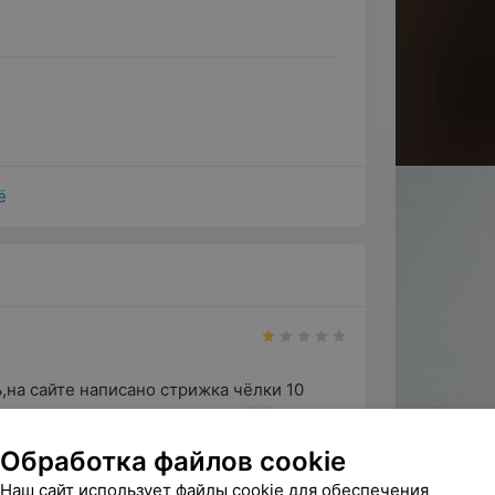
ё
на сайте написано стрижка чёлки 10 
тригли кончики волос,содр...
арикмахерские
Обработка файлов cookie
Наш сайт использует файлы cookie для обеспечения