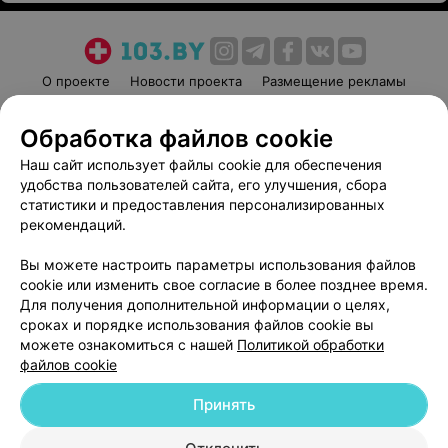
О проекте
Новости проекта
Размещение рекламы
Медицинский маркетинг
Публичный договор
Обработка файлов cookie
Пользовательское соглашение
Способы оплаты
Наш сайт использует файлы cookie для обеспечения
Вакансии
Партнеры
удобства пользователей сайта, его улучшения, сбора
Написать руководителю 103.by
статистики и предоставления персонализированных
Написать в поддержку
рекомендаций.
Персональные настройки cookie
Вы можете настроить параметры использования файлов
Обработка персональных данных
cookie или изменить свое согласие в более позднее время.
Для получения дополнительной информации о целях,
сроках и порядке использования файлов cookie вы
можете ознакомиться с нашей
Политикой обработки
файлов cookie
Принять
© 2026 ООО «Артокс Лаб», УНП 191700409
| 220012, Республика Беларусь,
г. Минск, улица Толбухина, 2, пом. 16 | help@103.by