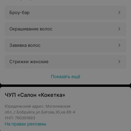
Броу-бар
Окрашивание волос
Завивка волос
Стрижки женские
Показать ещё
ЧУП «Салон «Кокетка»
Юридический адрес: Могилевская
обл.,г.Бобруйск,ул.Батова,30,кв.89-4
УНП: 790391893
На правах рекламы